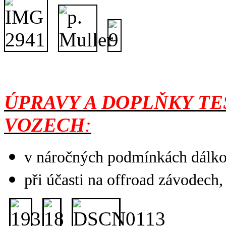
ÚPRAVY A DOPLŇKY T
VOZECH
:
v náročných podmínkách dálk
při účasti na offroad závodech