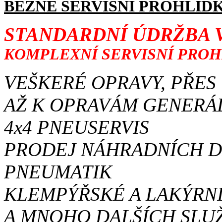
BĚŽNÉ SERVISNÍ PROHLÍDK
STANDARDNÍ ÚDRŽBA 
KOMPLEXNÍ SERVISNÍ PROH
VEŠKERÉ OPRAVY, PŘE
AŽ K OPRAVÁM GENERÁ
4x4 PNEUSERVIS
PRODEJ NÁHRADNÍCH DÍ
PNEUMATIK
KLEMPÝŘSKÉ A LAKÝRN
A MNOHO DALŠÍCH SLU